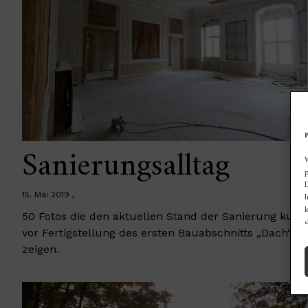
Sanierungsalltag
p
D
15. Mai 2019
I
k
50 Fotos die den aktuellen Stand der Sanierung kurz
vor Fertigstellung des ersten Bauabschnitts „Dach“
zeigen.