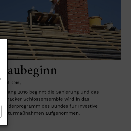
Baubeginn
n
2. Juli 2016
n
Anfang 2016 beginnt die Sanierung und das
Ivenacker Schlossensemble wird in das
Sonderprogramm des Bundes für Investive
Kulturmaßnahmen aufgenommen.