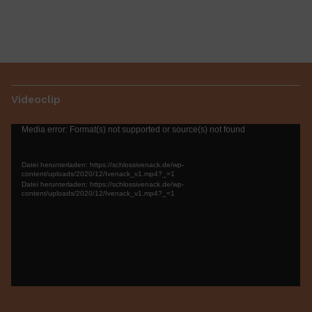
Videoclip
Video-
Media error: Format(s) not supported or source(s) not found
Player
Datei herunterladen: https://schlossivenack.de/wp-
content/uploads/2020/12/Ivenack_v1.mp4?_=1
Datei herunterladen: https://schlossivenack.de/wp-
content/uploads/2020/12/Ivenack_v1.mp4?_=1