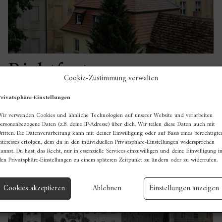
Richtfest
Cookie-Zustimmung verwalten
22. Juni 2019
Privatsphäre-Einstellungen
Als im Juni 2019 die Einweihung des neuen
Wir verwenden Cookies und ähnliche Technologien auf unserer Website und verarbeiten
Dachstuhls gefeiert wurde, gab es zwar keine
ersonenbezogene Daten (z.B. deine IP-Adresse) über dich. Wir teilen diese Daten auch mit
Richtkrone, doch auf jeden Fall ein Fest.
ritten. Die Datenverarbeitung kann mit deiner Einwilligung oder auf Basis eines berechtigte
nteresses erfolgen, dem du in den individuellen Privatsphäre-Einstellungen widersprechen
annst. Du hast das Recht, nur in essenzielle Services einzuwilligen und deine Einwilligung i
den Privatsphäre-Einstellungen zu einem späteren Zeitpunkt zu ändern oder zu widerrufen.
Cookies akzeptieren
Ablehnen
Einstellungen anzeigen